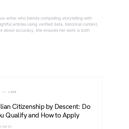
ous writer who blends compelling storytelling with
ghtful articles using verified data, historical context,
te about accuracy, she ensures her work is both
LAW
alian Citizenship by Descent: Do
u Qualify and How to Apply
5-09-01