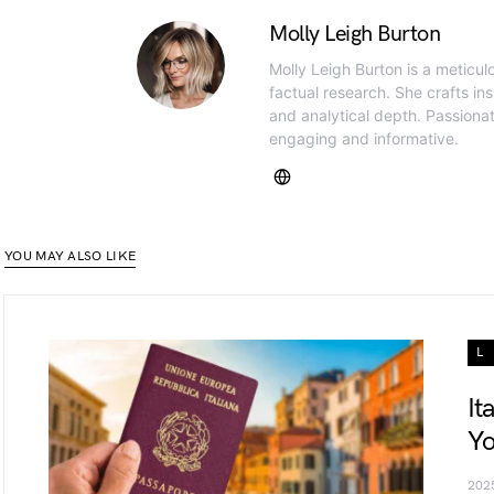
Molly Leigh Burton
Molly Leigh Burton is a meticul
factual research. She crafts insi
and analytical depth. Passiona
engaging and informative.
YOU MAY ALSO LIKE
L
It
Yo
202